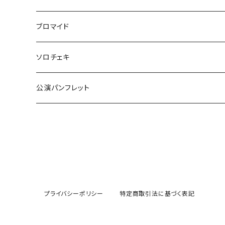
五色ロケットえんぴつ
have life
ブロマイド
ご自宅発送
『F・＋2』
五色ロケットえんぴつ
ソロチェキ
ご自宅発送以外
ご自宅発送
激熱
守りたいのはなんですか。
公演パンフレット
ご自宅発送以外
提灯
獅子の如く
OvObインプロライブ！！
OvObインプロライブ！！
舞台「激熱」2022
自宅発送
誰が為の歌姫
プライバシーポリシー
特定商取引法に基づく表記
ご自宅発送
恋するマリッジセンター