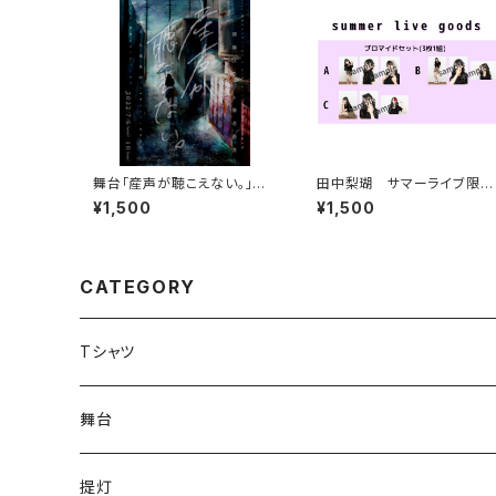
舞台「産声が聴こえない。」公
田中梨瑚 サマーライブ限定
演台本 デジタル版
グッズ
¥1,500
¥1,500
CATEGORY
Tシャツ
舞台
have life
提灯