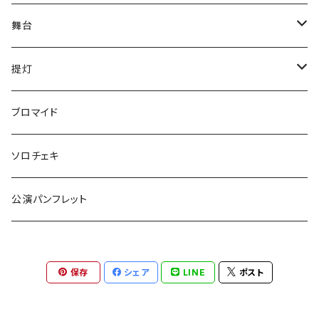
舞台
have life
提灯
五色ロケットえんぴつ
have life
ブロマイド
ご自宅発送
『F・＋2』
五色ロケットえんぴつ
ソロチェキ
ご自宅発送以外
ご自宅発送
激熱
守りたいのはなんですか。
公演パンフレット
ご自宅発送以外
提灯
獅子の如く
OvObインプロライブ！！
保存
シェア
LINE
ポスト
OvObインプロライブ！！
舞台「激熱」2022