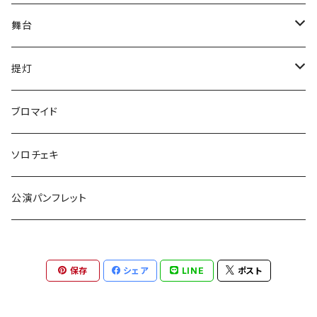
舞台
have life
提灯
五色ロケットえんぴつ
have life
ブロマイド
ご自宅発送
『F・＋2』
五色ロケットえんぴつ
ソロチェキ
ご自宅発送以外
ご自宅発送
激熱
守りたいのはなんですか。
公演パンフレット
ご自宅発送以外
提灯
獅子の如く
OvObインプロライブ！！
保存
シェア
LINE
ポスト
OvObインプロライブ！！
舞台「激熱」2022