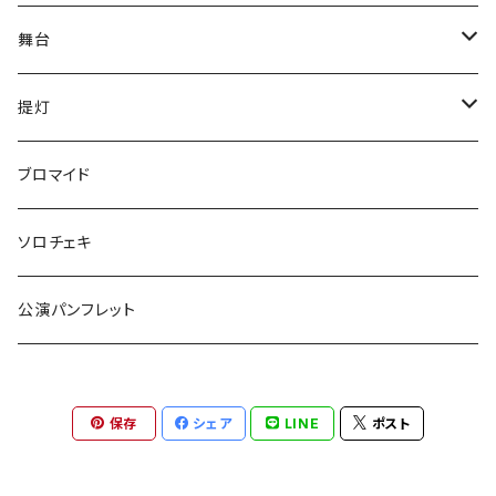
舞台
have life
提灯
五色ロケットえんぴつ
have life
ブロマイド
ご自宅発送
『F・＋2』
五色ロケットえんぴつ
ソロチェキ
ご自宅発送以外
ご自宅発送
激熱
守りたいのはなんですか。
公演パンフレット
ご自宅発送以外
提灯
獅子の如く
OvObインプロライブ！！
保存
シェア
LINE
ポスト
OvObインプロライブ！！
舞台「激熱」2022