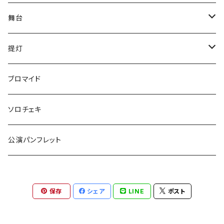
舞台
have life
提灯
五色ロケットえんぴつ
have life
ブロマイド
ご自宅発送
『F・＋2』
五色ロケットえんぴつ
ソロチェキ
ご自宅発送以外
ご自宅発送
激熱
守りたいのはなんですか。
公演パンフレット
ご自宅発送以外
提灯
獅子の如く
OvObインプロライブ！！
保存
シェア
LINE
ポスト
OvObインプロライブ！！
舞台「激熱」2022