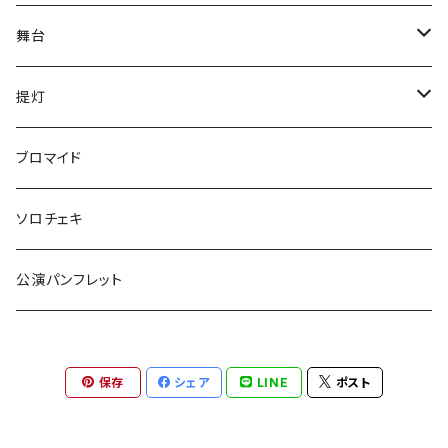
舞台
have life
提灯
五色ロケットえんぴつ
have life
ブロマイド
ご自宅発送
『F・＋2』
五色ロケットえんぴつ
ソロチェキ
ご自宅発送以外
ご自宅発送
激熱
守りたいのはなんですか。
公演パンフレット
ご自宅発送以外
提灯
獅子の如く
OvObインプロライブ！！
保存
シェア
LINE
ポスト
OvObインプロライブ！！
舞台「激熱」2022