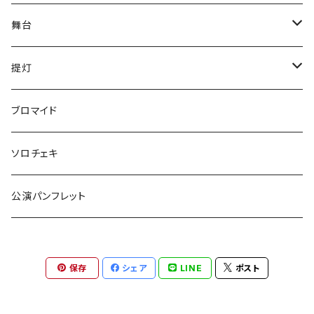
舞台
have life
提灯
五色ロケットえんぴつ
have life
ブロマイド
ご自宅発送
『F・＋2』
五色ロケットえんぴつ
ソロチェキ
ご自宅発送以外
ご自宅発送
激熱
守りたいのはなんですか。
公演パンフレット
ご自宅発送以外
提灯
獅子の如く
OvObインプロライブ！！
保存
シェア
LINE
ポスト
OvObインプロライブ！！
舞台「激熱」2022