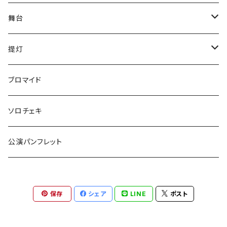
舞台
have life
提灯
五色ロケットえんぴつ
have life
ブロマイド
ご自宅発送
『F・＋2』
五色ロケットえんぴつ
ソロチェキ
ご自宅発送以外
ご自宅発送
激熱
守りたいのはなんですか。
公演パンフレット
ご自宅発送以外
提灯
獅子の如く
OvObインプロライブ！！
保存
シェア
LINE
ポスト
OvObインプロライブ！！
舞台「激熱」2022