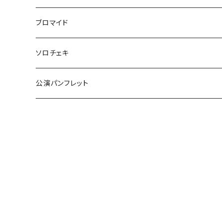
五色ロケットえんぴつ
have life
ブロマイド
ご自宅発送
『F・＋2』
五色ロケットえんぴつ
ソロチェキ
ご自宅発送以外
ご自宅発送
激熱
守りたいのはなんですか。
公演パンフレット
ご自宅発送以外
提灯
獅子の如く
OvObインプロライブ！！
OvObインプロライブ！！
舞台「激熱」2022
自宅発送
誰が為の歌姫
ご自宅発送
恋するマリッジセンター