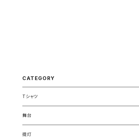
CATEGORY
Tシャツ
舞台
have life
提灯